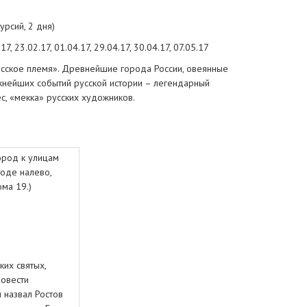
урсий, 2 дня)
7, 23.02.17, 01.04.17, 29.04.17, 30.04.17, 07.05.17
сское племя». Древнейшие города России, овеянные
ажнейших событий русской истории – легендарный
с, «мекка» русских художников.
город к улицам
ходе налево,
ома 19.)
их святых,
Повести
 назвал Ростов