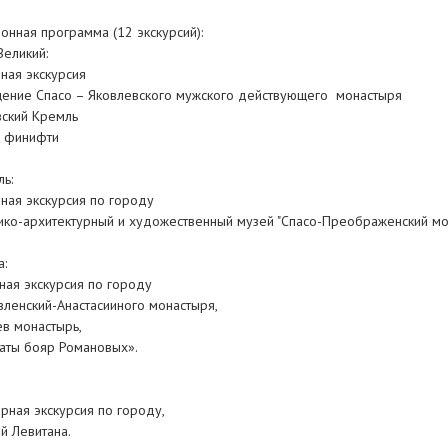
онная программа (12 экскурсий):
Великий:
ная экскурсия
щение Спасо – Яковлевского мужского действующего монастыря
овский Кремль
й финифти
ль:
ная экскурсия по городу
рико-архитектурный и художественный музей "Спасо-Преображенский мо
а:
рная экскурсия по городу
вленский-Анастасииного монастыря,
ев монастырь,
латы бояр Романовых».
орная экскурсия по городу,
й Левитана.