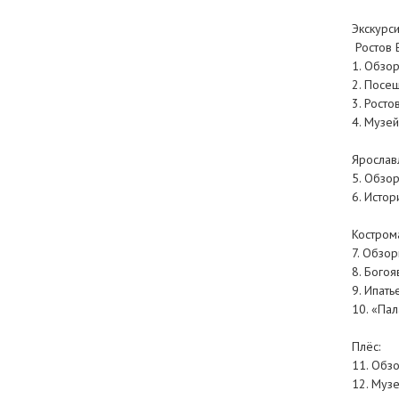
Экскурси
Ростов 
1. Обзор
2. Посе
3. Рост
4. Музе
Ярослав
5. Обзор
6. Исто
Костром
7. Обзо
8. Богоя
9. Ипать
10. «Па
Плёс:
11. Обз
12. Музе