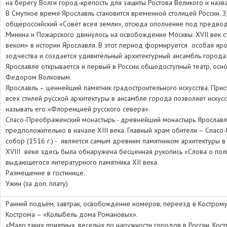
на берегу Волги город-крепость для защиты Ростова Великого и назва
В Смутное время Ярославль становится временной столицей России. 
общероссийский «Совет всея земли», отсюда ополчение под предво
Минина и Пожарского двинулось на освобождение Москвы. XVII век с
веком» в истории Ярославля. В этот период формируется особая яр
зодчества и создается удивительный архитектурный ансамбль города
Ярославле открывается и первый в России общедоступный театр, осн
Федором Волковым.
Ярославль – ценнейший памятник градостроительного искусства. Прис
всех стилей русской архитектуры в ансамбле города позволяет искус
называть его «Флоренцией русского севера».
Спасо-Преображенский монастырь - древнейший монастырь Ярославл
предположительно в начале XIII века. Главный храм обители – Спас
собор (1516 г.) - является самым древним памятником архитектуры в
XVIII веке здесь была обнаружена бесценная рукопись «Слова о пол
выдающегося литературного памятника XII века.
Размещение в гостинице.
Ужин (за доп. плату)
Ранний подъём, завтрак, освобождение номеров, переезд в Кострому 
Кострома – «Колыбель дома Романовых».
«Мало таких приятных, веселых по наружности городов в России. Кост