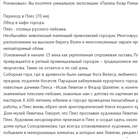
Романовых». Вы посетите уникальную экспозицию «Палаты бояр Рома
Переезд в Плёс (70 км).
Обед в кафе города.
Плёс - столица русского пейзажа.
Необычайно живописный маленький приволжский городок. Многояру
расположение на высоком берегу Волги и многочисленные овраги п
неповторимый облик.
Основанный в начале 15 века как укрепленная сторожевая застава, П
превращается в уютный провинциальный городок – традиционное ме
творчества. Таким он остается и по сей день.
Соборная гора, где в древности было капище бога Велеса, любимого
предков, подателя богатств. Парадная набережная курортного город
известные дачники Плеса –Исаак Левитан и Федор Шаляпин; и, конечн
знаменитые плесские пейзажи, знакомые нам с детства по картинам в
мастеров. К 600-летнему юбилею в городе проведены масштабные 
работы, и Плес вновь обрел свой аристократический блеск модного к
Дом-музей Левитана. Говорят, что Плес прославил художника Левитана
Плес. Художник неоднократно приезжал в Плес и создал здесь около 
доме купца Солодовникова, где всегда останавливался художник, се
побываем в мемориальных комнатах, в которых жил Левитан, увидим