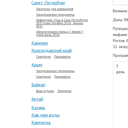
Санкт-Петербург
Экскурсии для школьников
Великие 
Экскурсионные программы
Даты: 08
Новогодние туры в Санк-Петербурге
2017 сезон Октябрь 2016 - Апрель
2017
Путешес
«Блистательная столица 3 веков» 7
мифами 
дней осень 2016
Ростов, 
Карелия
12 экск
Краснодарский край
Програм
Санатории
Пансионаты
Крым
1
Экскурсионные программы
день
Санатории
Пансионаты
Байкал
Базы отдыха
Экскурсии
Алтай
Казань
Кав. мин воды
Камчатка