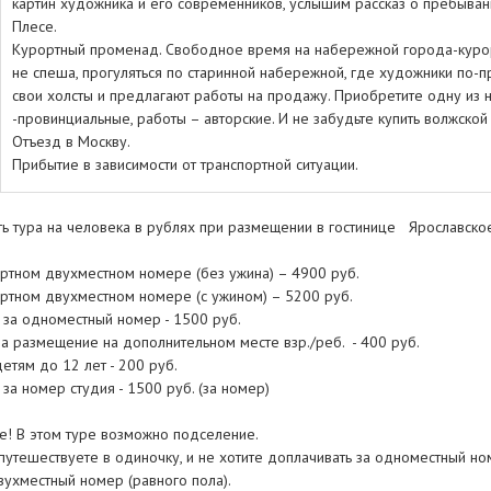
картин художника и его современников, услышим рассказ о пребыван
Плесе.
Курортный променад. Свободное время на набережной города-курор
не спеша, прогуляться по старинной набережной, где художники по-
свои холсты и предлагают работы на продажу. Приобретите одну из н
-провинциальные, работы – авторские. И не забудьте купить волжской
Отъезд в Москву.
Прибытие в зависимости от транспортной ситуации.
ть тура на человека в рублях при размещении в гостинице Ярославско
артном двухместном номере (без ужина) – 4900 руб.
артном двухместном номере (с ужином) – 5200 руб.
 за одноместный номер - 1500 руб.
на размещение на дополнительном месте взр./реб. - 400 руб.
етям до 12 лет - 200 руб.
за номер студия - 1500 руб. (за номер)
е! В этом туре возможно подселение.
путешествуете в одиночку, и не хотите доплачивать за одноместный но
вухместный номер (равного пола).