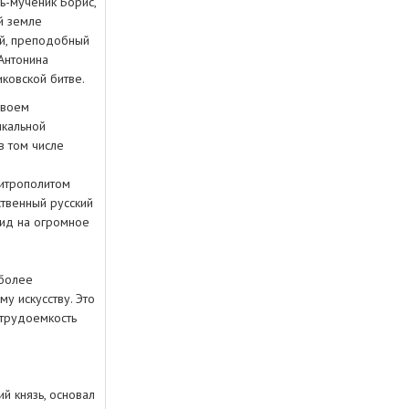
зь-мученик Борис,
й земле
й, преподобный
Антонина
ковской битве.
своем
икальной
в том числе
митрополитом
ственный русский
вид на огромное
иболее
у искусству. Это
 трудоемкость
й князь, основал