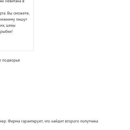
ии Левитана в
та. Вы сможете,
прежнему пишут
их, цены
 рыбки!
е подворье
мер. Фирма гарантирует, что найдет второго попутчика