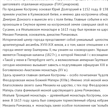
щеголевато отделанная игрушка» (П.И.Сумароков).
По преданию Кострому основал Юрий Долгорукий в 1152 году. В 1380
приняли участие в Куликовской битве, и именно два костромича обна
Дмитрия Донского и вынесли его с поля битвы. Главные события в ис
произошли в Смутное время: на костромской земле совершил свой п
Сусанин, а в Ипатьевском монастыре в 1613 году был призван на ца
Михаил Романов, основатель династии Романовых.
Исторический центр города представляет собой уникальный целостн
архитектурный ансамбль XVIII-XIX веков, а о том, какое отношение к 
города имеет веер Екатерины II, мы узнаем на «сковородке». Украш
является Пожарная каланча (1827г.), о которой Николай I с восхищени
«Такой у меня в Петербурге нет!», а великолепная ампирная Гауптвахт
сегодня неизменно вызывает зависть к подгулявшим офицерам XIX в
Богоявленско-Анастасиин монастырь (XV в.).
Здесь хранится главная святыня Костромы – особо почитаемая Чудот
Феодоровская икона Божией Матери (XIIIв.). Именно этой иконой ин
благословила своего сына Михаила на царство, с тех пор Феодоровс
Матерь стала фамильной иконой царствующего дома Романовых.
Ипатьев Троицкий монастырь – древнейший монастырь Костромы, осн
веке. В 1613 году здесь был совершен торжественный обряд избран
Михаила Романова, и монастырь занял особое положение как "колыб