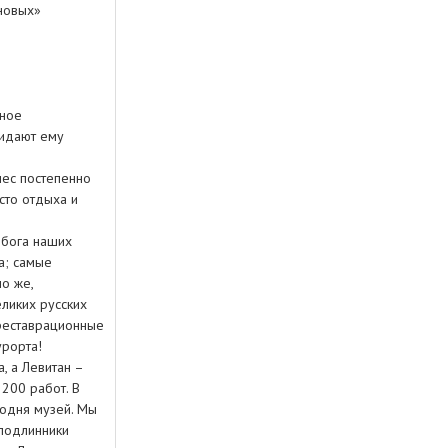
новых»
сное
ридают ему
лес постепенно
сто отдыха и
 бога наших
а; самые
о же,
еликих русских
реставрационные
урорта!
, а Левитан –
200 работ. В
годня музей. Мы
 подлинники