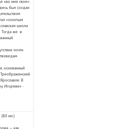
л «во имя свое».
Здесь был создан
дительством
тал «золотым
ославская школа
. Тогда же в
ованный
утствие почти
ствоведам
я, основанный
о-Преображенский
 Ярославле. В
ку Игореве» -
(80 км.)
рома — как