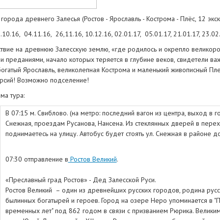
города древнего Залесья (Ростов - Ярославль - Кострома - Плёс, 12 экск
.10.16, 04.11.16, 26,11.16, 10.12.16, 02.01.17, 05.01.17, 21.01.17, 23.02.1
твие на древнюю Залесскую землю, «где родилось и окрепло великоро
и преданиями, начало которых теряется в глубине веков, свидетели в
богатый Ярославль, великолепная Кострома и маленький живописный Пле
урсий! Возможно подселение!
ма тура:
В 07:15 м. Свиблово. (на метро: последний вагон из центра, выход в 
Снежная, проездам Русанова, Нансена. Из стеклянных дверей в пере
поднимаетесь на улицу. Автобус будет стоять ул. Снежная в районе д
07:30 отправление в
Ростов Великий
.
«Преславный град Ростов» - Дед Залесской Руси.
Ростов Великий – один из древнейших русских городов, родина русск
былинных богатырей и героев. Город на озере Неро упоминается в "
временных лет" под 862 годом в связи с призванием Рюрика. Великим