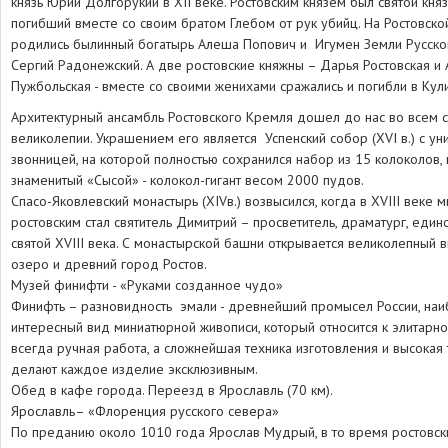
князь Юрий Долгорукий в XII веке. Ростовским князем был святой кня
погибший вместе со своим братом Глебом от рук убийц. На Ростовско
родились былинный богатырь Алеша Попович и Игумен Земли Русско
Сергий Радонежский. А две ростовские княжны – Дарья Ростовская и 
Пужбольская - вместе со своими женихами сражались и погибли в Кули
Архитектурный ансамбль Ростовского Кремля дошел до нас во всем 
великолепии. Украшением его является Успенский собор (XVI в.) с ун
звонницей, на которой полностью сохранился набор из 15 колоколов, 
знаменитый «Сысой» - колокол-гигант весом 2000 пудов.
Спасо-Яковлевский монастырь (XIVв.) возвысился, когда в XVIII веке 
ростовским стал святитель Димитрий – просветитель, драматург, един
святой XVIII века. С монастырской башни открывается великолепный 
озеро и древний город Ростов.
Музей финифти - «Руками созданное чудо»
Финифть – разновидность эмали - древнейший промысел России, на
интересный вид миниатюрной живописи, который относится к элитарном
всегда ручная работа, а сложнейшая техника изготовления и высокая
делают каждое изделие эксклюзивным.
Обед в кафе города. Переезд в Ярославль (70 км).
Ярославль– «Флоренция русского севера»
По преданию около 1010 года Ярослав Мудрый, в то время ростовски