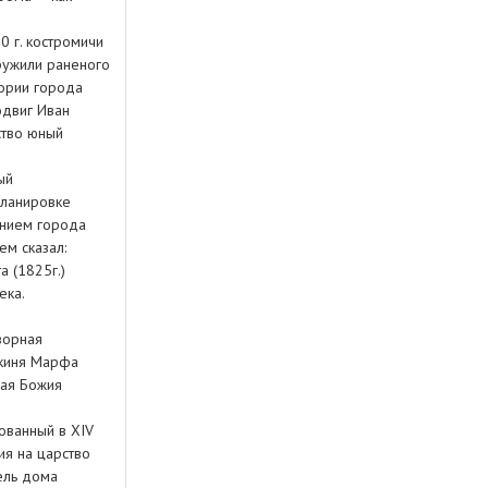
 г. костромичи
ружили раненого
тории города
одвиг Иван
рство юный
ый
планировке
ением города
ем сказал:
а (1825г.)
ека.
ворная
окиня Марфа
кая Божия
ованный в XIV
ия на царство
ель дома