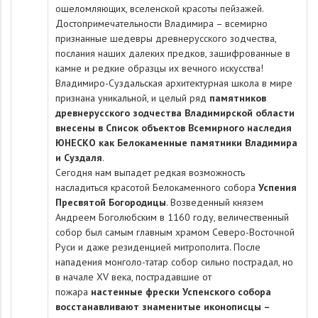
ошеломляющих, вселенской красоты пейзажей.
Достопримечательности Владимира – всемирно
признанные шедевры древнерусского зодчества,
послания наших далеких предков, зашифрованные в
камне и редкие образцы их вечного искусства!
Владимиро-Суздальская архитектурная школа в мире
признана уникальной, и целый ряд
памятников
древнерусского зодчества Владимирской области
внесены в Список объектов Всемирного наследия
ЮНЕСКО как Белокаменные памятники Владимира
и Суздаля
.
Сегодня нам выпадет редкая возможность
насладиться красотой Белокаменного собора
Успения
Пресвятой Богородицы
. Возведенный князем
Андреем Боголюбским в 1160 году, величественный
собор был самым главным храмом Северо-Восточной
Руси и даже резиденцией митрополита. После
нападения монголо-татар собор сильно пострадал, но
в начале XV века, пострадавшие от
пожара
настенные фрески Успенского собора
восстанавливают знаменитые иконописцы –