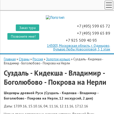
ТУРЫ ПО РОССИИ
КОРПОРАТИВНЫЕ ТУРЫ
+7 (495) 599 65 72
Заказ тура
ТУРЫ ДЛЯ ШКОЛЬНИКОВ
+7 (495) 599 65 89
Позвоните мне!
+7 925 509 40 93
ПОИСК ТУРОВ
143003, Московская область, г. Одинцово,
СТРАНЫ
бульвар Любы Новоселовой, 5, 1 этаж
О КОМПАНИИ
Главная
»
Страны
»
Россия
»
Золотое кольцо
»
Суздаль - Кидекша -
Владимир - Боголюбово - Покрова на Нерли
ОТЗЫВЫ
Суздаль - Кидекша - Владимир -
Боголюбово - Покрова на Нерли
Шедевры древней Руси (Суздаль - Кидекша - Владимир -
Боголюбово - Покрова на Нерли, 12 экскурсий, 2 дня)
Даты: 17.09.16, 15.10.16, 04, 11.16, 12.11.16, 17.12.16