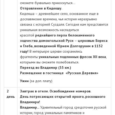
сможете буквально прикоснуться…
Отправление в Кидекшу
.
Кидекша – древнейшее село, основанное еще в
дославянские времена, чья история неразрывно
связана с историей Суздаля. Сегодня нам представится
уникальная возможность насладиться
красотой
редчайшего перла белокаменного
зодчества домонгольской Руси
–
церковью Бориса
и Глеба, возведенной Юрием Долгоруким в 1152
году!
В интерьере церкви сохранились
фрагменты
уникальных подлинных фресок XII века
,
которыми вы сможете полюбоваться.
Переезд во Владимир
(35 км.)
Размещение в гостинице
«Русская Деревня»
Ужин
(за доп. плату)
2
Завтрак в отеле. Освобождение номеров.
день
День потрясающих открытий яркого, роскошного
Владимира!
Владимир...
Удивительный город средоточия русской
истории, город уникальных памятников и