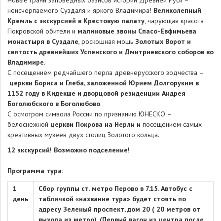
Новые грани заповедных оазисов истории Древней Руси –
неисчерпаемого Суздаля и яркого Владимира!
Великолепный
Кремль с экскурсией в Крестовую палату
, чарующая красота
Покровской обители и
малиновые звоны Спасо-Евфимьева
монастыря в Суздале
, роскошная мощь
Золотых Ворот и
святость древнейших Успенского и Дмитриевского соборов во
Владимире
.
С посещением редчайшего перла древнерусского зодчества –
церкви Бориса и Глеба, заложенной Юрием Долгоруким в
1152 году в Кидекше и дворцовой резиденции Андрея
Боголюбского в Боголюбово
.
С осмотром символа России по признанию ЮНЕСКО –
белоснежной
церкви Покрова на Нерли и
посещением самых
креативных музеев двух столиц Золотого кольца.
12 экскурсий! Возможно подселение!
Программа тура:
1
Сбор группы ст. метро Перово в 7.15. Автобус с
день
табличкой «название тура» будет стоять по
адресу Зеленый проспект, дом 20 ( 20 метров от
выхода из метро). (Первый вагон из центра после