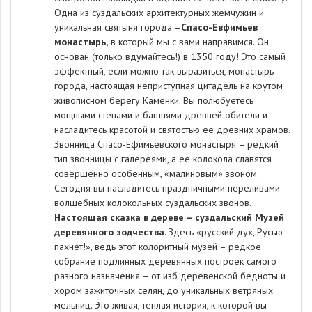
Одна из суздальских архитектурных жемчужин и
уникальная святыня города –
Спасо-Евфимьев
монастырь,
в который мы с вами направимся. Он
основан (только вдумайтесь!) в 1350 году! Это самый
эффектный, если можно так выразиться, монастырь
города, настоящая неприступная цитадель на крутом
живописном берегу Каменки. Вы полюбуетесь
мощными стенами и башнями древней обители и
насладитесь красотой и святостью ее древних храмов.
Звонница Спасо-Ефимьевского монастыря – редкий
тип звонницы с галереями, а ее колокола славятся
совершенно особенным, «малиновым» звоном.
Сегодня вы насладитесь праздничными переливами
волшебных колокольных суздальских звонов…
Настоящая сказка в дереве – суздальский Музей
деревянного зодчества
. Здесь «русский дух, Русью
пахнет!», ведь этот колоритный музей – редкое
собрание подлинных деревянных построек самого
разного назначения – от изб деревенской бедноты и
хором зажиточных селян, до уникальных ветряных
мельниц. Это живая, теплая история, к которой вы