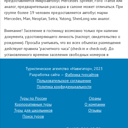
предоставляется микроавтобус Mercedes Sprinter, Ford Transit или
аналог, предварительная рассадка в салоне может отличаться. При
группе более 19 человек предоставляется автобус марки
Mercedes, Man, Neoplan, Setra, Yutong, ShenLong или аналог.
Внимание! Заселение в гостиницу возможно только при наличии
документа, удостоверяющего личность (паспорт, свидетельство о
рождении). Просьба учитывать, что во всех объектах размещения
действуют правила "расчетного часа" (check-in и check-out). До
установленного времени заселения свободных номеров в
гостинице может не быть. Освобождать номера необходимо в
соответствии с правилами гостиницы.
Туристическое агентство «Навигатор», 2023
Разработка сайта —
Фабрика турсайтов
Фирма не имеет возможности влиять на задержки, связанные с
Пользовательское соглашение
пробками на дорогах, действиями и мероприятиями
Политика конфиденциальности
государственных органов, в том числе органов ГИБДД,
дорожными работами, а также на любые другие задержки,
Туры по России
Страны
находящиеся вне разумного контроля фирмы.
Корпоративные туры
О компании
Туры для школьников
Отзывы
В периоды ухудшения погоды (сильные снегопады, заносы на
Поиск туров
дорогах, низкие/высокие температуры воздуха, сели, ливни,
наводнения, смог и т.п.) фирма оставляет за собой право в