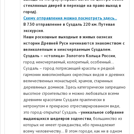
стеклянных дверей в переходе на право выход в
город).
Схему отправления можно посмотреть здесь...
В 7.30 отправление в Суздаль 220 км. Путевая
экскурсия.
Наши роскошные выходные в живых оазисах
истории Древней Руси начинаются знакомством с
великолепным и неисчерпаемым Суздалем.
Суздаль – «столица» Золотого Кольца России
,
город неисчерпаемый, колоритный, особенный…
Суздаль – город потрясающей красоты и редкой
гармонии живописнейших окрестных видов и древних
величественных монастырей, храмов, старинных
деревянных домиков. Здесь категорически запрещено
высотное строительство и можно любоваться всеми
древними красотами Суздаля практически в
нетронутом и прекрасно отреставрированном виде,
это город-открытка! Суздаль –
уникальное собрание
выдающихся шедевров зодчества
, большинство из
которых не имеет гражданства, ибо принадлежит
всему человечеству... В этом городе, как ни в одном