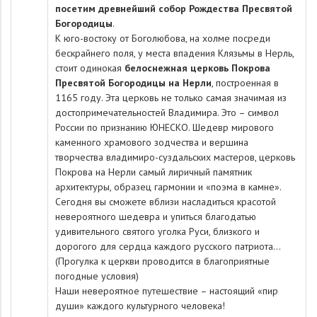
посетим древнейший собор Рождества Пресвятой
Богородицы
.
К юго-востоку от Боголюбова, на холме посреди
бескрайнего поля, у места впадения Клязьмы в Нерль,
стоит одинокая
белоснежная церковь Покрова
Пресвятой Богородицы на Нерли
, построенная в
1165 году. Эта церковь не только самая значимая из
достопримечательностей Владимира. Это – символ
России по признанию ЮНЕСКО. Шедевр мирового
каменного храмового зодчества и вершина
творчества владимиро-суздальских мастеров, церковь
Покрова на Нерли самый лиричный памятник
архитектуры, образец гармонии и «поэма в камне».
Сегодня вы сможете вблизи насладиться красотой
невероятного шедевра и упиться благодатью
удивительного святого уголка Руси, близкого и
дорогого для сердца каждого русского патриота…
(Прогулка к церкви проводится в благоприятные
погодные условия)
Наши невероятное путешествие – настоящий «пир
души» каждого культурного человека!