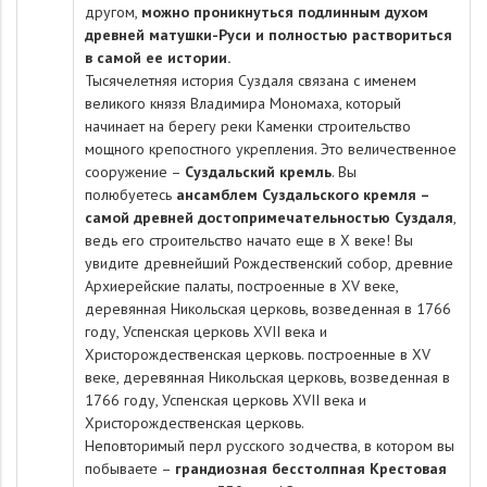
другом,
можно проникнуться подлинным духом
древней матушки-Руси и полностью раствориться
в самой ее истории.
Тысячелетняя история Суздаля связана с именем
великого князя Владимира Мономаха, который
начинает на берегу реки Каменки строительство
мощного крепостного укрепления. Это величественное
сооружение –
Суздальский кремль
. Вы
полюбуетесь
ансамблем Суздальского кремля –
самой древней достопримечательностью Суздаля
,
ведь его строительство начато еще в X веке! Вы
увидите древнейший Рождественский собор, древние
Архиерейские палаты, построенные в XV веке,
деревянная Никольская церковь, возведенная в 1766
году, Успенская церковь XVII века и
Христорождественская церковь. построенные в XV
веке, деревянная Никольская церковь, возведенная в
1766 году, Успенская церковь XVII века и
Христорождественская церковь.
Неповторимый перл русского зодчества, в котором вы
побываете –
грандиозная бесстолпная Крестовая