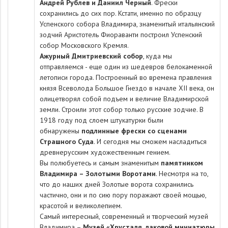
Андрей Рублев и Даниил Черный
. Фрески
сохранились до сих пор. Кстати, именно по образцу
Успенского собора Владимира, знаменитый итальянский
зодчий Аристотель Фиораванти построил Успенский
собор Московского Кремля.
Ажурный Дмитриевский собор
, куда мы
отправляемся - еще один из шедевров белокаменной
летописи города. Построенный во времена правления
князя Всеволода Большое Гнездо в начале XII века, он
олицетворял собой подъем и величие Владимирской
земли. Строили этот собор только русские зодчие. В
1918 году под слоем штукатурки были
обнаружены
подлинные фрески со сценами
Страшного Суда
. И сегодня мы сможем насладиться
древнерусским художественным гением.
Вы полюбуетесь и самым знаменитым
памятником
Владимира – Золотыми Воротами
. Несмотря на то,
что до наших дней Золотые ворота сохранились
частично, они и по сию пору поражают своей мощью,
красотой и великолепием.
Самый интересный, современный и творческий музей
Владимира –
Музей «Хрусталя, лаковой миниатюры