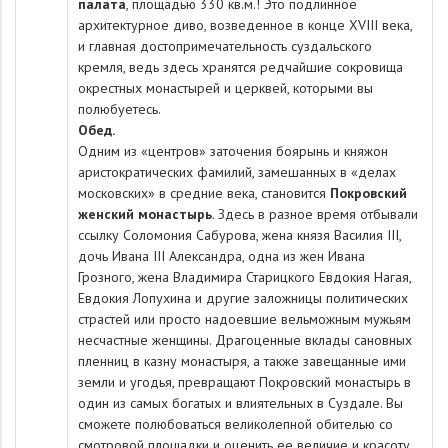
палата
, площадью 330 кв.м.! Это подлинное
архитектурное диво, возведенное в конце XVIII века,
и главная достопримечательность суздальского
кремля, ведь здесь хранятся редчайшие сокровища
окрестных монастырей и церквей, которыми вы
полюбуетесь.
Обед.
Одним из «центров» заточения боярынь и княжон
аристократических фамилий, замешанных в «делах
московских» в средние века, становится
Покровский
женский монастырь
. Здесь в разное время отбывали
ссылку Соломония Сабурова, жена князя Василия III,
дочь Ивана III Александра, одна из жен Ивана
Грозного, жена Владимира Старицкого Евдокия Нагая,
Евдокия Лопухина и другие заложницы политических
страстей или просто надоевшие вельможным мужьям
несчастные женщины. Драгоценные вклады сановных
пленниц в казну монастыря, а также завещанные ими
земли и угодья, превращают Покровский монастырь в
один из самых богатых и влиятельных в Суздале. Вы
сможете полюбоваться великолепной обителью со
смотровой площадки и оценить ее величие и красоту.