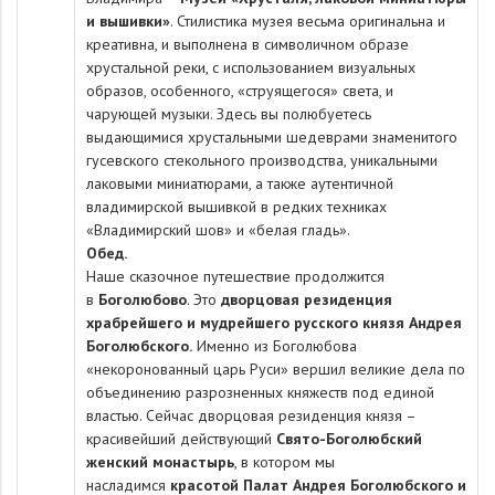
и вышивки»
. Стилистика музея весьма оригинальна и
креативна, и выполнена в символичном образе
хрустальной реки, с использованием визуальных
образов, особенного, «струящегося» света, и
чарующей музыки. Здесь вы полюбуетесь
выдающимися хрустальными шедеврами знаменитого
гусевского стекольного производства, уникальными
лаковыми миниатюрами, а также аутентичной
владимирской вышивкой в редких техниках
«Владимирский шов» и «белая гладь».
Обед.
Наше сказочное путешествие продолжится
в
Боголюбово
. Это
дворцовая резиденция
храбрейшего и мудрейшего русского князя Андрея
Боголюбского.
Именно из Боголюбова
«некоронованный царь Руси» вершил великие дела по
объединению разрозненных княжеств под единой
властью. Сейчас дворцовая резиденция князя –
красивейший действующий
Свято-Боголюбский
женский монастырь
, в котором мы
насладимся
красотой Палат Андрея Боголюбского и