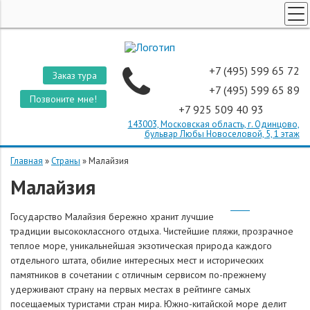
ТУРЫ ПО РОССИИ
КОРПОРАТИВНЫЕ ТУРЫ
+7 (495) 599 65 72
Заказ тура
ТУРЫ ДЛЯ ШКОЛЬНИКОВ
+7 (495) 599 65 89
Позвоните мне!
+7 925 509 40 93
ПОИСК ТУРОВ
143003, Московская область, г. Одинцово,
СТРАНЫ
бульвар Любы Новоселовой, 5, 1 этаж
О КОМПАНИИ
Главная
»
Страны
»
Малайзия
Малайзия
ОТЗЫВЫ
Государство Малайзия бережно хранит лучшие
традиции высококлассного отдыха. Чистейшие пляжи, прозрачное
теплое море, уникальнейшая экзотическая природа каждого
отдельного штата, обилие интересных мест и исторических
памятников в сочетании с отличным сервисом по-прежнему
удерживают страну на первых местах в рейтинге самых
посещаемых туристами стран мира. Южно-китайской море делит