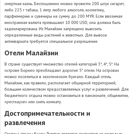
смертная казнь. Беспошлинно можно провезти 200 штук сигарет,
либо 225 г табака, 1 литр любого алкоголя, косметику,
парфюмерию и сувениры на сумму до 200 MYR. Если ввозимая
иностранная валюта превышают 10 000 USD, она должна быть
задекларирована. Из Малайзии запрещено вывозить
определенные виды растений и животных. Для вывоза
антиквариата требуется специальное разрешение.
Отели Малайзии
В стране существует множество отелей категорий 3*, 4*, 5*. На
острове Борнео преобладают дорогие 5* отели. На островах
можно поселиться в экзотическом бунгало. Каждый отель
Малайзии, как правило, располагает обширной территорией,
большим количеством предоставляемых услуг и развлечений. Для
бюджетного отдыха можно остановиться в пансионате, общежитии,
«рестхаузе» или снять комнату.
Достопримечательности и
развлечения
Столица страны Куала-Лумпур является сравнительно молодым