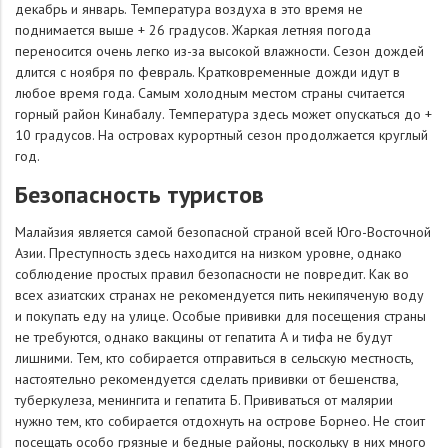
декабрь и январь. Температура воздуха в это время не
поднимается выше + 26 градусов. Жаркая летняя погода
переносится очень легко из-за высокой влажности. Сезон дождей
длится с ноября по февраль. Кратковременные дожди идут в
любое время года. Самым холодным местом страны считается
горный район Кинабалу. Температура здесь может опускаться до +
10 градусов. На островах курортный сезон продолжается круглый
год.
Безопасность туристов
Малайзия является самой безопасной страной всей Юго-Восточной
Азии. Преступность здесь находится на низком уровне, однако
соблюдение простых правил безопасности не повредит. Как во
всех азиатских странах не рекомендуется пить некипяченую воду
и покупать еду на улице. Особые прививки для посещения страны
не требуются, однако вакцины от гепатита А и тифа не будут
лишними. Тем, кто собирается отправиться в сельскую местность,
настоятельно рекомендуется сделать прививки от бешенства,
туберкулеза, менингита и гепатита Б. Прививаться от малярии
нужно тем, кто собирается отдохнуть на острове Борнео. Не стоит
посещать особо грязные и бедные районы, поскольку в них много