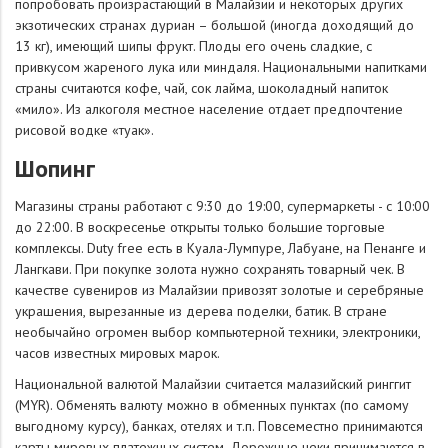
попробовать произрастающий в Малайзии и некоторых других
экзотических странах дуриан – большой (иногда доходящий до
13 кг), имеющий шипы фрукт. Плоды его очень сладкие, с
привкусом жареного лука или миндаля. Национальными напитками
страны считаются кофе, чай, сок лайма, шоколадный напиток
«мило». Из алкоголя местное население отдает предпочтение
рисовой водке «туак».
Шопинг
Магазины страны работают с 9:30 до 19:00, супермаркеты - с 10:00
до 22:00. В воскресенье открыты только большие торговые
комплексы. Duty free есть в Куала-Лумпуре, Лабуане, на Пенанге и
Лангкави. При покупке золота нужно сохранять товарный чек. В
качестве сувениров из Малайзии привозят золотые и серебряные
украшения, вырезанные из дерева поделки, батик. В стране
необычайно огромен выбор компьютерной техники, электроники,
часов известных мировых марок.
Национальной валютой Малайзии считается малазийский ринггит
(MYR). Обменять валюту можно в обменных пунктах (по самому
выгодному курсу), банках, отелях и т.п. Повсеместно принимаются
карты мировых платежных систем. Дорожные чеки принимаются в