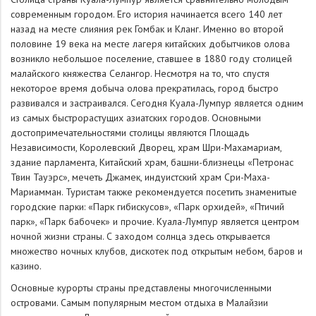
современным городом. Его история начинается всего 140 лет
назад на месте слияния рек Гомбак и Кланг. Именно во второй
половине 19 века на месте лагеря китайских добытчиков олова
возникло небольшое поселение, ставшее в 1880 году столицей
малайского княжества Селангор. Несмотря на то, что спустя
некоторое время добыча олова прекратилась, город быстро
развивался и застраивался. Сегодня Куала-Лумпур является одним
из самых быстрорастущих азиатских городов. Основными
достопримечательностями столицы являются Площадь
Независимости, Королевский Дворец, храм Шри-Махамариам,
здание парламента, Китайский храм, башни-близнецы «Петронас
Твин Тауэрс», мечеть Джамек, индуистский храм Сри-Маха-
Мариамман. Туристам также рекомендуется посетить знаменитые
городские парки: «Парк гибискусов», «Парк орхидей», «Птичий
парк», «Парк бабочек» и прочие. Куала-Лумпур является центром
ночной жизни страны. С заходом солнца здесь открывается
множество ночных клубов, дискотек под открытым небом, баров и
казино.
Основные курорты страны представлены многочисленными
островами. Самым популярным местом отдыха в Малайзии