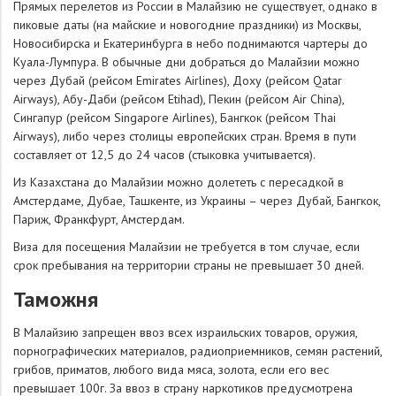
Прямых перелетов из России в Малайзию не существует, однако в
пиковые даты (на майские и новогодние праздники) из Москвы,
Новосибирска и Екатеринбурга в небо поднимаются чартеры до
Куала-Лумпура. В обычные дни добраться до Малайзии можно
через Дубай (рейсом Emirates Airlines), Доху (рейсом Qatar
Airways), Абу-Даби (рейсом Etihad), Пекин (рейсом Air China),
Сингапур (рейсом Singapore Airlines), Бангкок (рейсом Thai
Airways), либо через столицы европейских стран. Время в пути
составляет от 12,5 до 24 часов (стыковка учитывается).
Из Казахстана до Малайзии можно долететь с пересадкой в
Амстердаме, Дубае, Ташкенте, из Украины – через Дубай, Бангкок,
Париж, Франкфурт, Амстердам.
Виза для посещения Малайзии не требуется в том случае, если
срок пребывания на территории страны не превышает 30 дней.
Таможня
В Малайзию запрещен ввоз всех израильских товаров, оружия,
порнографических материалов, радиоприемников, семян растений,
грибов, приматов, любого вида мяса, золота, если его вес
превышает 100г. За ввоз в страну наркотиков предусмотрена