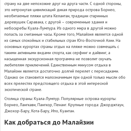
страну на две непохожие друг на друга части. С одной стороны,
это нетронутая цивилизаций дикая природа острова Борнео,
необитаемые пляжи штата Келантан, традиции старинных
деревушек Саравака, с другой – современные здания и
небоскребы Куала-Лумпура. Из одного мира в другой можно
попасть за считанные часы. Кроме того, Малайзия является одной
из самых спокойных и стабильных стран Юго-Восточной Азии. На
основных курортах страны отдых на пляже можно совмещать с
такими активными видами спорта, как серфинг и дайвинг, а
насыщенная экскурсионная программа не позволит скучать
любителям приключений. Единственным минусом отдыха в
Малайзии является достаточно долгий перелет с пересадками.
Однако он становится малозначимым при одной только мысли обо
всех прелестях предстоящего отдыха в этой интересной
экзотической стране.
Столица страны: Куала-Лумпур. Популярные острова-курорты:
Борнео, Лангкави, Пангкор, Пенанг. Крупные города: Джорджтаун,
Джохор-Бару, Кота-Бару, Ипо, Куантан.
Как добраться до Малайзии