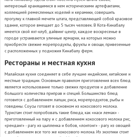
интересный хранящимися в нем историческими артефактами,
коллекцией ремесленных изделий и керамики, совершить
прогулку к главной мечети штата, представляющей собой красивое
здание, которое вмещает до 5 тысяч человек. В Кота-Кинабалу
имеется свой яхт-клуб, дайвинг-центр, каждое воскресенье в
городе устраиваются уличные ярмарки, на которых можно
приобрести свежие морепродукты, фрукты и овощи, привезенные
с расположенных у подножия Кинабалу ферм.
Рестораны и местная кухня
Малайская кухня соединяет в себе лучшие индийские, китайские и
местные традиции. Основным правилом приготовления всех блюд
является использование только свежих продуктов и добавление
большого количества приправ и специй. Большинство блюд
готовится с добавлением лапши, риса, морепродуктов, рыбы и
говядины. Соусы готовят в основном из кокосового молока.
Туристам стоит попробовать такие блюда, как «наси лемак» -
приготовленный на пару и с добавлением кокосового молока рис,
«ренданг» - рагу из цыпленка и бобов, «лонтонг» - рагу из овощей
с добавлением все того же кокосового молока. Из экзотики стоит