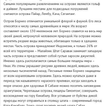
Самыми популярными развлечениями на острове являются гольф
и дайвинг. Лучшими местами для подводных погружений
считаются острова Пайар, Лембу, Кача, Сегантанг.
Остров Борнео отличается уникальной флорой и фауной. Его леса
относятся к числу самых древнейших в мире. Их возраст
составляет около 130 миллионов лет. Борнео славится на весь мир
своей дикой, нетронутой человеком природой. На острове можно
встретить редкие виды животных, обитающих только в здешних
местах. Часть острова принадлежит Индонезии, и только 26% от
всей его территории – Малайзии. Штат Саравак занимает западную
часть острова и представляет собой густые заросли джунглей.
Именно здесь располагаются самые большие пещеры мира –
Ниах. Их стены украшают рисунки древних людей, живших здесь
несколько тысячелетий назад. Песчаные пляжи Борнео защищены
от волн коралловыми островами. Здесь можно купаться даже в
период так называемого «красного прилива», когда заходить в
море опасно для здоровья. В Сабахе можно посетить заповедник
орангутанов, Черепашьи острова, пещеры Гамонтонг, совершить
восхождение на гору Кинабалу. Все уставшие от буйства дикой
природы могут отправиться в столицу штата – современный город
Кота-Кинабалу. Здесь стоит посетить музей штата Сабах,