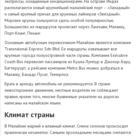
экспрессы, оснащенные кондиционерами. На острове Индах
располагаются новый крупнейший малазийский порт – «Западный»
и самый крупный причал для круизных лайнеров «Звездный».
Морские круизы пользуются здесь особой популярностью.
Большинство их маршрутов пролегает через Лангкави, Малакку,
Порт-Кланг, Пенанг.
Основным автобусным перевозчиком Малайзии является компания
Transnaional Express Sdn Bhd. Ее маршруты охватывают все
крупные города полуостровной части страны. Компания Executive
Coach Bus перевозит пассажиров из Куала-Лумпур в Джохор-Бару,
Баттеруорт, а рейсами компании Metro Bus можно добраться в
Малакку, Бандар-Пусат, Темерлох.
Брать в аренду автомобиль не рекомендуется. В стране
левостороннее движение, местные водители не соблюдают
правил, кроме того, многие буквенные указатели на дорогах
написаны на малайском языке.
Климат страны
В Малайзии жаркий и влажный климат. Смена сезонов происходит
практически незаметно. Самыми прохладными месяцами считаются