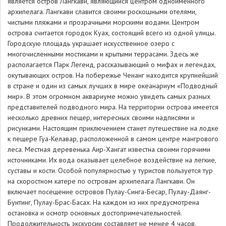
является остров Лангкави, являющийся центром одноименного
архипелага. Лангкави славится своими роскошными отелями,
чистыми пляжами и прозрачными морскими водами. Центром
острова считается городок Куах, состоящий всего из одной улицы.
Городскую площадь украшает искусственное озеро с
многочисленными мостиками и крытыми террасами. Здесь же
располагается Парк Легенд, рассказывающий о мифах и легендах,
окутывающих остров. На побережье Ченанг находится крупнейший
в стране и один из самых лучших в мире океанариум «Подводный
мир». В этом огромном аквариуме можно увидеть самых разных
представителей подводного мира. На территории острова имеется
несколько древних пещер, интересных своими надписями и
рисунками. Настоящим приключением станет путешествие на лодке
к пещере Гуа-Келавар, расположенной в самом центре мангрового
леса. Местная деревенька Аир-Хангат известна своими горячими
источниками. Их вода оказывает целебное воздействие на легкие,
суставы и кости. Особой популярностью у туристов пользуется тур
на скоростном катере по островам архипелага Лангкави. Он
включает посещение островов Пулау-Синга-Бесар, Пулау-Даянг-
Бунтинг, Пулау-Брас-Басах. На каждом из них предусмотрена
остановка и осмотр основных достопримечательностей.
Продолжительность экскурсии составляет не менее 4 часов.