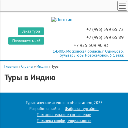
ТУРЫ ПО РОССИИ
КОРПОРАТИВНЫЕ ТУРЫ
+7 (495) 599 65 72
Заказ тура
ТУРЫ ДЛЯ ШКОЛЬНИКОВ
+7 (495) 599 65 89
Позвоните мне!
+7 925 509 40 93
ПОИСК ТУРОВ
143003, Московская область, г. Одинцово,
СТРАНЫ
бульвар Любы Новоселовой, 5, 1 этаж
О КОМПАНИИ
Главная
»
Страны
»
Индия
»
Туры
Туры в Индию
ОТЗЫВЫ
Туристическое агентство «Навигатор», 2023
Разработка сайта —
Фабрика турсайтов
Пользовательское соглашение
Политика конфиденциальности