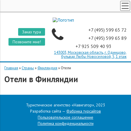
ТУРЫ ПО РОССИИ
КОРПОРАТИВНЫЕ ТУРЫ
+7 (495) 599 65 72
Заказ тура
ТУРЫ ДЛЯ ШКОЛЬНИКОВ
+7 (495) 599 65 89
Позвоните мне!
+7 925 509 40 93
ПОИСК ТУРОВ
143003, Московская область, г. Одинцово,
СТРАНЫ
бульвар Любы Новоселовой, 5, 1 этаж
О КОМПАНИИ
Главная
»
Страны
»
Финляндия
»
Отели
Отели в Финляндии
ОТЗЫВЫ
Туристическое агентство «Навигатор», 2023
Разработка сайта —
Фабрика турсайтов
Пользовательское соглашение
Политика конфиденциальности