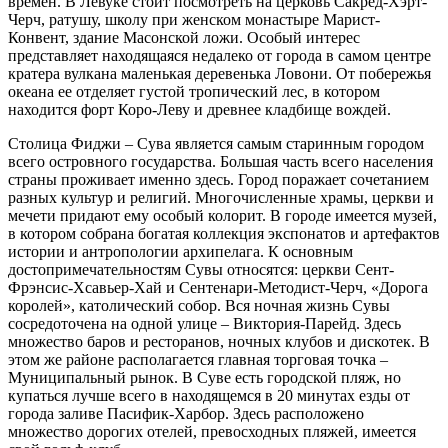
времен. В Левуке стоит посмотреть на церковь Сакред-Хэрт-
Черч, ратушу, школу при женском монастыре Марист-
Конвент, здание Масонской ложи. Особый интерес
представляет находящаяся недалеко от города в самом центре
кратера вулкана маленькая деревенька Ловони. От побережья
океана ее отделяет густой тропический лес, в котором
находится форт Коро-Леву и древнее кладбище вождей.
Столица Фиджи – Сува является самым старинным городом
всего островного государства. Большая часть всего населения
страны проживает именно здесь. Город поражает сочетанием
разных культур и религий. Многочисленные храмы, церкви и
мечети придают ему особый колорит. В городе имеется музей,
в котором собрана богатая коллекция экспонатов и артефактов
истории и антропологии архипелага. К основным
достопримечательностям Сувы относятся: церкви Сент-
Фрэнсис-Хсавьер-Хай и Сентенари-Методист-Черч, «Дорога
королей», католический собор. Вся ночная жизнь Сувы
сосредоточена на одной улице – Виктория-Парейд. Здесь
множество баров и ресторанов, ночных клубов и дискотек. В
этом же районе располагается главная торговая точка –
Муниципальный рынок. В Суве есть городской пляж, но
купаться лучше всего в находящемся в 20 минутах езды от
города заливе Пасифик-Харбор. Здесь расположено
множество дорогих отелей, превосходных пляжей, имеется