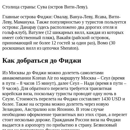
Столица страны: Сува (остров Вити-Леву).
Главные острова Фиджи: Овалау, Вануа-Леву, Ясава, Вити-
Леву, Маманука. Также популярностью у туристов пользуется
острова: Данарау (здесь расположено два дорогих отеля и
гольф-клуб), Ватулее (12 шикарных вилл, каждая из которых
имеет собственный пляж), Вакайя (райский островок,
принимающий не более 12 гостей за один раз), Вомо (30
роскошных вилл из цепочки Sheraton).
Как добраться до Фиджи
Из Москвы до Фиджи можно долететь самолетами
авиакомпании Korean Air по маршруту Москва – Сеул (время
в пути – 8 часов 15 минут), далее Сеул – Нади (время в пути –
9 часов). Для обратного перелета требуется транзитная
корейская виза, поскольку туристы проводят одну ночь в
Сеуле. Стоимость перелета на Фиджи составляет 1430 USD и
более. Также на острова можно долететь через новую
Зеландию, Австралию или Японию. В этом случае
необходимо оформление транзитных виз этих стран, а перелет
стоит несколько дороже. Гражданам России виза на Фиджи
выдается в аэропорту по прибытию в страну. Безвизовый