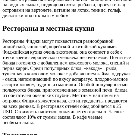
на водных лыжах, подводная охота, рыбалка, прогулки над
островами на вертолете, катание на яхтах, теннис, гольф,
дискотеки под открытым небом.
Рестораны и местная кухня
Рестораны Фиджи могут похвастаться разнообразной
индийской, японской, корейской и китайской кухнями.
Фиджийская кухня очень экзотична, она сочетает в себе с
точки зрения европейского человека несочетаемое. Почти все
блюда готовятся с добавлением кокосового молока, специй и
перца карри. Среди популярных блюд: «какода» - рыба,
тушенная в кокосовом молоке с добавлением лайма, «дурука»
- овощ, напоминающий по вкусу аспарагус, плодово-мясное
ассорти «лово», пудинг из маниоки. Особой популярностью
пользуются блюда, приготовленные в земляной печи, блюда
из обитателей океанских глубин. Местным напитком на
островах Фиджи является кава, его ингредиенты продаются
на всех рынках. В ресторанах отелей обед обойдется в 25
USD. Стоимость напитков оплачивается отдельно. Чаевые
составляют 10% от суммы заказа. В кафе чаевые
необязательны.