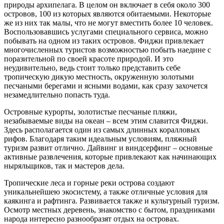
природы архипелага. В целом он включает в себя около 300
островов, 100 из которых являются обитаемыми. Некоторые
же из них так малы, что не могут вместить более 10 человек.
Воспользовавшись услугами специального сервиса, можно
побывать на одном из таких островов. Фиджи привлекает
многочисленных туристов возможностью побыть наедине с
поразительной по своей красоте природой. И это
неудивительно, ведь стоит только представить себе
тропическую дикую местность, окруженную золотыми
песчаными берегами и ясными водами, как сразу захочется
незамедлительно попасть туда.
Островные курорты, золотистые песчаные пляжи,
незабываемые виды на океан – всем этим славится Фиджи.
Здесь располагается один из самых длинных коралловых
рифов. Благодаря таким идеальным условиям, пляжный
туризм развит отлично. Дайвинг и виндсерфинг – основные
активные развлечения, которые привлекают как начинающих
ныряльщиков, так и мастеров дела.
Тропические леса и горные реки острова создают
уникальнейшею экосистему, а также отличные условия для
каякинга и рафтинга. Развивается также и культурный туризм.
Осмотр местных деревень, знакомство с бытом, праздниками
народа интересно разнообразят отдых на островах.