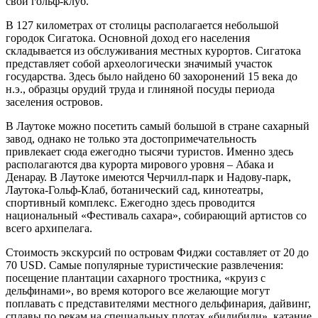
свой гольф-клуб.
В 127 километрах от столицы располагается небольшой
городок Сигатока. Основной доход его населения
складывается из обслуживания местных курортов. Сигатока
представляет собой археологически значимый участок
государства. Здесь было найдено 60 захоронений 15 века до
н.э., образцы орудий труда и глиняной посуды периода
заселения островов.
В Лаутоке можно посетить самый большой в стране сахарный
завод, однако не только эта достопримечательность
привлекает сюда ежегодно тысячи туристов. Именно здесь
располагаются два курорта мирового уровня – Абака и
Денарау. В Лаутоке имеются Черчилл-парк и Надову-парк,
Лаутока-Гольф-Клаб, ботанический сад, кинотеатры,
спортивный комплекс. Ежегодно здесь проводится
национальный «Фестиваль сахара», собирающий артистов со
всего архипелага.
Стоимость экскурсий по островам Фиджи составляет от 20 до
70 USD. Самые популярные туристические развлечения:
посещение плантации сахарного тростника, «круиз с
дельфинами», во время которого все желающие могут
поплавать с представителями местного дельфинария, дайвинг,
сплавы по рекам на специальных плотах «билибили», катание