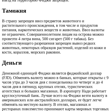
въезд на территорию Фиджи запрещен.
Таможня
В страну запрещен ввоз предметов животного и
растительного происхождения, в том числе и продуктов
питания, наркотических веществ и животных. Ввоз валюты
не ограничен. Совершеннолетним лицам на острова можно
провезти 4 литра вина, 500 сигарет (500 г табака). Без
соответствующего разрешения запрещен вывоз редких
животных, некоторых образцов растений, изделий из кожи и
кости, кораллов, морских раковин.
Деньги
Денежной единицей Фиджи является фиджийский доллар
(FJD). Обменять валюту можно в банках, которые открыты с 9
часов утра до 3 часов дня с понедельника по четверг и до 4
часов дня в пятницу, крупных отелях, туристических
агентствах и больших магазинах. В аэропорту Нади работает
круглосуточный банк. Лучше всего на Фиджи везти валюту в
американских или австралийских долларах, ее будет легче
обменять на местную валюту. В отелях, магазинах и
ресторанах повсеместно принимают карты мировых торговых