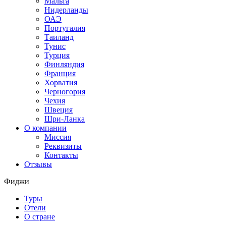
Мальта
Нидерланды
ОАЭ
Португалия
Таиланд
Тунис
Турция
Финляндия
Франция
Хорватия
Черногория
Чехия
Швеция
Шри-Ланка
О компании
Миссия
Реквизиты
Контакты
Отзывы
Фиджи
Туры
Отели
О стране