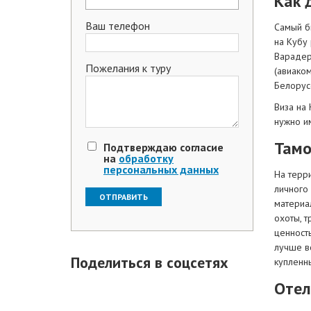
Как 
Ваш телефон
Самый б
на Кубу
Варадер
Пожелания к туру
(авиаком
Белорус
Виза на 
нужно им
Там
Подтверждаю согласие
на
обработку
персональных данных
На терр
личного 
материа
охоты, 
ценност
лучше в
Поделиться в соцсетях
купленны
Отел