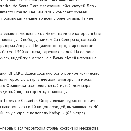
edral de Santa Clara с сохранившейся статуей Девы
umento Ernesto Che Guevara – комплекс музеев,
 производят лучшие во всей стране сигары. На нее
тельностями: площадью Вихия, на месте которой и был
и, площадью Свободы, замком Сан-Северино, который
рритории Америки. Недалеко от города археологами
ь более 1500 лет назад древних людей. На острове
омас», индейскую деревню в Гуама, Музей истории на
дия ЮНЕСКО. Здесь сохранилось огромное количество
 интересные с туристической точки зрения места:
го Франциска, археологический музей, дом мэра,
чудесный вид на городскую площадь.
 Topes de Collantes. Он привлекает туристов своими
в папоротников и 40 видов орхидей, выращивается 40
йшему в стране водопаду Кабурни (62 метра),
-первых, вся территория страны состоит из множества