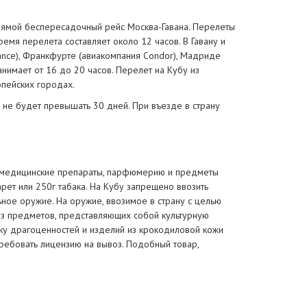
рямой беспересадочный рейс Москва-Гавана. Перелеты
мя перелета составляет около 12 часов. В Гавану и
ance), Франкфурте (авиакомпания Condor), Мадриде
анимает от 16 до 20 часов. Перелет на Кубу из
опейских городах.
е не будет превышать 30 дней. При въезде в страну
, медицинские препараты, парфюмерию и предметы
рет или 250г табака. На Кубу запрещено ввозить
ное оружие. На оружие, ввозимое в страну с целью
оз предметов, представляющих собой культурную
пку драгоценностей и изделий из крокодиловой кожи
требовать лицензию на вывоз. Подобный товар,