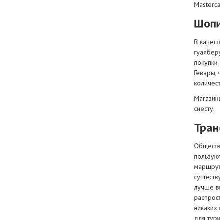
Masterca
Шопи
В качест
гуаяберу
покупки 
Гевары, 
количест
Магазины
сиесту.
Тран
Обществ
пользуют
маршрут
существ
лучше в
распрос
никаких
для тури