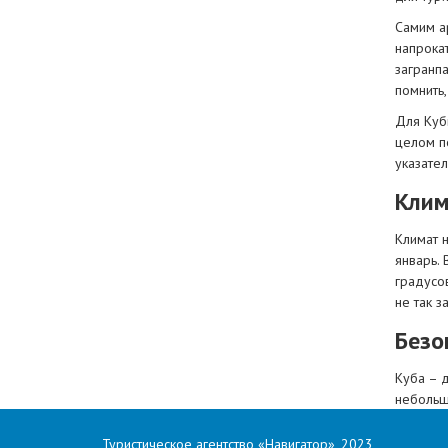
Самим ар
напрока
загранп
помнить,
Для Куб
целом п
указате
Клим
Климат 
январь. 
градусо
не так з
Безо
Куба – 
небольши
в сейфе
Туристическое агентство «Навигатор», 2023