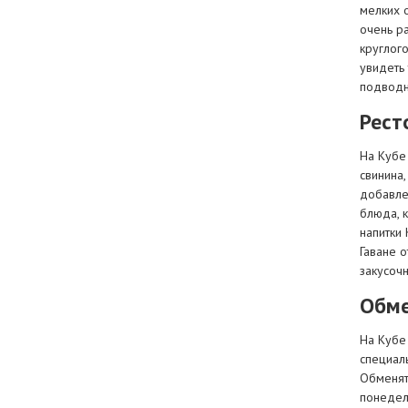
мелких 
очень р
круглог
увидеть
подводн
Рест
На Кубе
свинина,
добавле
блюда, 
напитки 
Гаване о
закусочн
Обме
На Кубе 
специал
Обменят
понедель