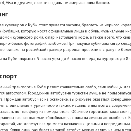
rd, Visa и другими, если те выданы не американским банком.
нг
ве сувениров с Кубы стоит привезти заколки, браслеты из черного кор
 (рубашка, которую носят официальные лица) и обувь, музыкальные инс
домой кубинского рома, сигар, настоящего кофе, а также всего, что с
черно-белых фотографий, альбомов. При покупке кубинских сигар следу
ве, однако на российской границе разрешат провезти в страну не боле
 на Кубе открыты с 9 часов утра до 6 часов вечера, на курортах до 8 
спорт
енный транспорт на Кубе развит сравнительно слабо, сами кубинцы дл
ся автостопом. Городскими автобусами туристам лучше не пользоваться,
а. Прождав автобус час на остановке, вы рискуете оказаться совершен
ует специальные «туристические такси», машины в них всегда совреме
ызывать по телефону из номера отеля. Обычное городское такси стоит
транены так называемые «бомбилы», частники на личных автомобилях. Б
 гарантий, что довезут вас до места назначения целыми и невредимыми
стов. Купив один раз билет на такой автобус, можно ездить на нем в те