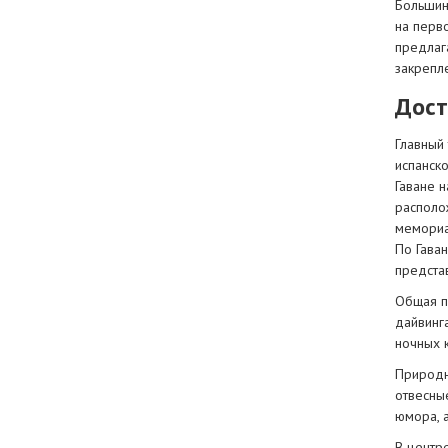
Большин
на перво
предлаг
закрепл
Дост
Главный
испанско
Гаване н
располо
мемориа
По Гава
представ
Общая п
дайвинг
ночных 
Природн
отвесны
юмора, а
В центр