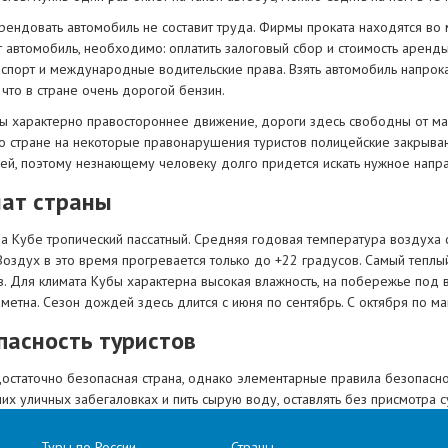
ендовать автомобиль не составит труда. Фирмы проката находятся во м
т автомобиль, необходимо: оплатить залоговый сбор и стоимость аренд
аспорт и международные водительские права. Взять автомобиль напрока
 что в стране очень дорогой бензин.
ы характерно правостороннее движение, дороги здесь свободны от маш
о стране на некоторые правонарушения туристов полицейские закрываю
лей, поэтому незнающему человеку долго придется искать нужное напр
ат страны
на Кубе тропический пассатный. Средняя годовая температура воздуха 
Воздух в это время прогревается только до +22 градусов. Самый теплый
в. Для климата Кубы характерна высокая влажность, на побережье под 
аметна. Сезон дождей здесь длится с июня по сентябрь. С октября по ма
пасность туристов
достаточно безопасная страна, однако элементарные правила безопасно
х уличных забегаловках и пить сырую воду, оставлять без присмотра с
. В стране запрещена фото и видео съемка военных объектов и промы
Туры по России
Страны