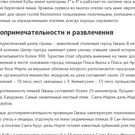
ство отелей Кубы имеет категорию 3* и 4* и работает по системе «все
й береговой линии. Уровень сервиса во многих отелях чуть ниже европе
ают для своих гостей бесплатное пользование полотенцами, зонтиками 
енные за определенными отелями, всегда хорошо охраняются.
опримечательности и развлечения
 туристический центр страны – живописный столичный город Гавана. В 
й колонии. Центр города занимают узкие улочки, ставшие самой истори
асчитывается более 900. Туристам стоит обратить внимание на такие дос
женная в месте основания города, площади Пласа-Вьеха и Пласа-де-Ар
л Хосе Марти, на вершине обелиска которого располагается городская
не организуется множество экскурсий, их цена составляет около 20 ко
лений – 70 песо, мест, связанных с Э. Хемингуэем – 35 песо, путешеств
ротяженность пляжей Гаваны составляет более 20 километров. Лучшие п
а), Бакуранао. Самый оживленный местный пляж - Санта-Мария-дель-Ма
клубов.
ые достопримечательности провинции Гавана заинтересуют поклонников
е утесы и пещеры, отдохнуть на тихих уединенных пляжах. В Сан-Антон
 в поселке Санта-Крус-дель-Норте готовят известный кубинский ром Ha
е Кубы располагается основанный в 15 веке город Санта-Клара. Именно