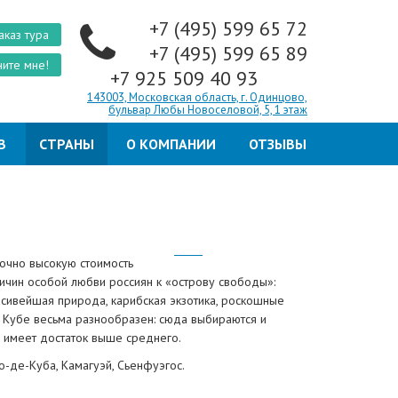
+7 (495) 599 65 72
аказ тура
+7 (495) 599 65 89
ите мне!
+7 925 509 40 93
143003, Московская область, г. Одинцово,
бульвар Любы Новоселовой, 5, 1 этаж
В
СТРАНЫ
О КОМПАНИИ
ОТЗЫВЫ
точно высокую стоимость
ричин особой любви россиян к «острову свободы»:
расивейшая природа, карибская экзотика, роскошные
 Кубе весьма разнообразен: сюда выбираются и
о имеет достаток выше среднего.
о-де-Куба, Камагуэй, Сьенфуэгос.