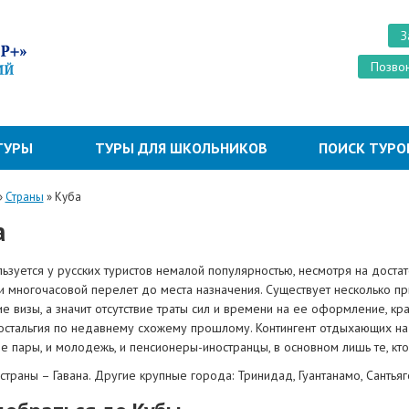
З
Позвон
ТУРЫ
ТУРЫ ДЛЯ ШКОЛЬНИКОВ
ПОИСК ТУРО
»
Страны
»
Куба
а
ьзуется у русских туристов немалой популярностью, несмотря на доста
 и многочасовой перелет до места назначения. Существует несколько п
ие визы, а значит отсутствие траты сил и времени на ее оформление, к
ностальгия по недавнему схожему прошлому. Контингент отдыхающих на
е пары, и молодежь, и пенсионеры-иностранцы, в основном лишь те, кт
страны – Гавана. Другие крупные города: Тринидад, Гуантанамо, Сантьяг