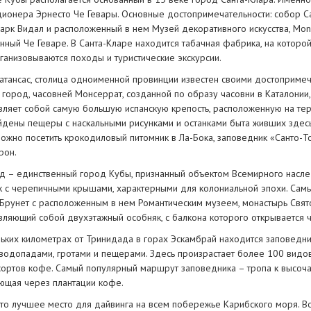
ионера Эрнесто Че Гевары. Основные достопримечательности: собор Cat
парк Видал и расположенный в нем Музей декоративного искусства, Mon
ный Че Геваре. В Санта-Кларе находится табачная фабрика, на которой
ганизовываются походы и туристические экскурсии.
атансас, столица одноименной провинции известен своими достопримеча
 город, часовней Монсеррат, созданной по образу часовни в Каталони
вляет собой самую большую испанскую крепость, расположенную на те
йдены пещеры с наскальными рисунками и останками быта живших здес
можно посетить крокодиловый питомник в Ла-Бока, заповедник «Санто-Т
рон.
д – единственный город Кубы, признанный объектом Всемирного насле
к с черепичными крышами, характерными для колониальной эпохи. Самые
Брунет с расположенным в нем Романтическим музеем, монастырь Свято
вляющий собой двухэтажный особняк, с балкона которого открывается 
ьких километрах от Тринидада в горах Эскамбрай находится заповедник
 водопадами, гротами и пещерами. Здесь произрастает более 100 видо
сортов кофе. Самый популярный маршрут заповедника – тропа к высоча
ющая через плантации кофе.
это лучшее место для дайвинга на всем побережье Карибского моря. Во