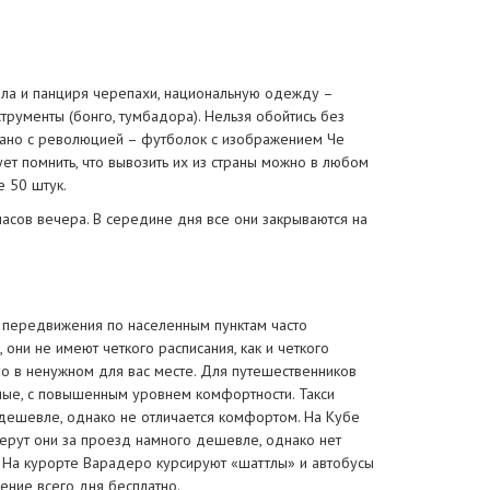
алла и панциря черепахи, национальную одежду –
трументы (бонго, тумбадора). Нельзя обойтись без
вязано с революцией – футболок с изображением Че
ет помнить, что вывозить их из страны можно в любом
е 50 штук.
часов вечера. В середине дня все они закрываются на
я передвижения по населенным пунктам часто
 они не имеют четкого расписания, как и четкого
но в ненужном для вас месте. Для путешественников
нные, с повышенным уровнем комфортности. Такси
 дешевле, однако не отличается комфортом. На Кубе
ерут они за проезд намного дешевле, однако нет
. На курорте Варадеро курсируют «шаттлы» и автобусы
чение всего дня бесплатно.