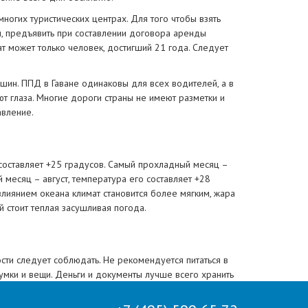
ногих туристических центрах. Для того чтобы взять
ы, предъявить при составлении договора аренды
т может только человек, достигший 21 года. Следует
ин. ППД в Гаване одинаковы для всех водителей, а в
т глаза. Многие дороги страны не имеют разметки и
авление.
составляет +25 градусов. Самый прохладный месяц –
 месяц – август, температура его составляет +28
влиянием океана климат становится более мягким, жара
й стоит теплая засушливая погода.
сти следует соблюдать. Не рекомендуется питаться в
умки и вещи. Деньги и документы лучше всего хранить
шленных предприятий.