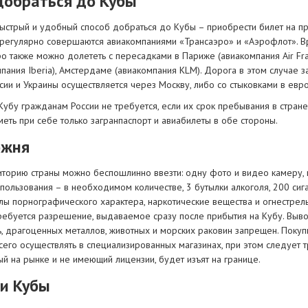
добраться до Кубы
ыстрый и удобный способ добраться до Кубы – приобрести билет на п
 регулярно совершаются авиакомпаниями «Трансаэро» и «Аэрофлот». Вре
о также можно долететь с пересадками в Париже (авиакомпания Air Fr
пания Iberia), Амстердаме (авиакомпания KLM). Дорога в этом случае з
сии и Украины осуществляется через Москву, либо со стыковками в евр
Кубу гражданам России не требуется, если их срок пребывания в стран
еть при себе только загранпаспорт и авиабилеты в обе стороны.
ожня
иторию страны можно беспошлинно ввезти: одну фото и видео камеру
пользования – в необходимом количестве, 3 бутылки алкоголя, 200 сига
лы порнографического характера, наркотические вещества и огнестрель
требуется разрешение, выдаваемое сразу после прибытия на Кубу. Выв
ь, драгоценных металлов, животных и морских раковин запрещен. Поку
сего осуществлять в специализированных магазинах, при этом следует 
й на рынке и не имеющий лицензии, будет изъят на границе.
и Кубы