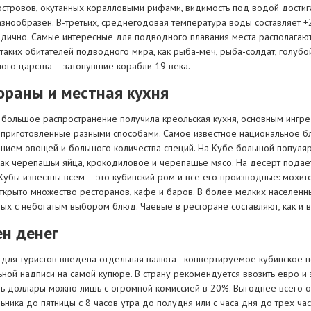
островов, окутанных коралловыми рифами, видимость под водой достиг
азнообразен. В-третьих, среднегодовая температура воды составляет +
одично. Самые интересные для подводного плавания места располагаютс
 таких обитателей подводного мира, как рыба-меч, рыба-солдат, голуб
ого царства – затонувшие корабли 19 века.
ораны и местная кухня
 большое распространение получила креольская кухня, основным ингр
 приготовленные разными способами. Самое известное национальное блю
нием овощей и большого количества специй. На Кубе большой популяр
как черепашьи яйца, крокодиловое и черепашье мясо. На десерт подае
Кубы известны всем – это кубинский ром и все его производные: мохито,
ткрыто множество ресторанов, кафе и баров. В более мелких населенны
ых с небогатым выбором блюд. Чаевые в ресторане составляют, как и в
н денег
для туристов введена отдельная валюта - конвертируемое кубинское пе
ьной надписи на самой купюре. В страну рекомендуется ввозить евро и
ь доллары можно лишь с огромной комиссией в 20%. Выгоднее всего об
ника до пятницы с 8 часов утра до полудня или с часа дня до трех ча