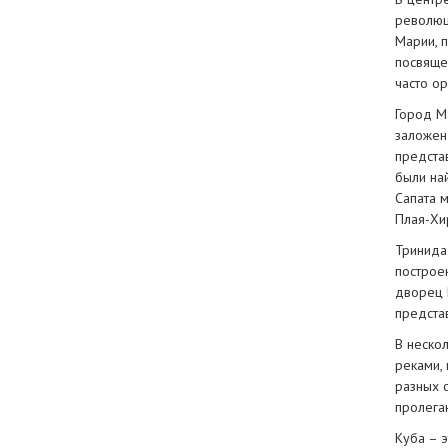
революц
Марии, 
посвящен
часто ор
Город М
заложен
предста
были на
Сапата 
Плая-Хи
Тринида
построе
дворец 
предста
В нескол
реками,
разных 
пролега
Куба – 