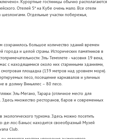
 включено». Курортные гостиницы обычно располагаются
йского. Отелей 5* на Кубе очень мало. Все отели
и шезлонгами. Отдельные участки побережья,
нем сохранилось большое количество зданий времен
ей города и целой страны. Исторических памятников в
топримечательности: Эль-Темплете - часовня 19 века,
мас с находящимися около них старинными зданиями,
 смотровая площадка (139 метров над уровнем моря).
нвертируемых песо, посещение карнавалов и уличных
ие в долину Виньялес – 80 песо.
ляжи: Эль-Мегано, Тарара (отличное место для
р. Здесь множество ресторанов, баров и современных
 экологического туризма. Здесь можно посетить
ио-де-лос-Баньос находится своеобразный Музей
vana Club.
 он является местом упокоения знаменитого