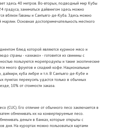
ает здесь 40 метров. Во-вторых, подводный мир Кубы
24 градуса, заниматься дайвингом здесь можно
я вблизи Гаваны и Сантьяго-де-Куба. Здесь можно
ой марлин. Основная достопримечательность местного
едиентом блюд которой являются куриное мясо и
до страны - «ахиако» - готовится из свинины с
ностью пользуются морепродукты и такие экзотические
тся много фруктов и сладкий кофе. Национальные
 дайкири, куба либре и т.п. В Сантьяго-де-Кубе и
х пунктах перекусить удастся только в обычных
езде, 10% от стоимости заказа.
со (CUC). Его отличие от обычного песо заключается в
 затем обменивать их на конвертируемые песо.
менивать деньги в банках, которые открыты с
сов дня. На курортах можно пользоваться картами