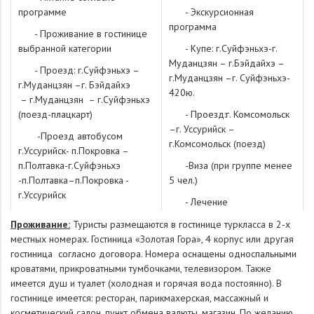
программе
- Экскурсионная
программа
­ - Проживание в гостинице
выбранной категории
­ - Купе: г.Суйфэньхэ-г.
Муданцзян – г.Бэйдайхэ –
­ - Проезд: г.Суйфэньхэ –
г.Муданцзян –г. Суйфэньхэ-
г.Муданцзян –г. Бэйдайхэ
420ю.
– г.Муданцзян – г.Суйфэньхэ
(поезд-плацкарт)
­ - Проезд:г. Комсомольск
–г. Уссурийск –
­ -Проезд автобусом
г.Комсомольск (поезд)
г.Уссурийск- п.Покровка –
п.Полтавка-г.Суйфэньхэ
­ -Виза (при группе менее
-п.Полтавка–п.Покровка -
5 чел.)
г.Уссурийск
- Лечение
­ -Транспортное
-Питание
Проживание:
Туристы размещаются в гостинице туркласса в 2-х
обслуживание на встречу и
местных номерах. Гостиница «Золотая Гора», 4 корпус или другая
проводы
гостиница согласно договора. Номера оснащены односпальными
­ -Услуги сопровождающего
кроватями, прикроватными тумбочками, телевизором. Также
группы (при группе 10чел)
имеется душ и туалет (холодная и горячая вода постоянно). В
гостинице имеется: ресторан, парикмахерская, массажный и
­ -Экологический сбор
косметический салон, пункт обмена валюты, магазин. По желанию