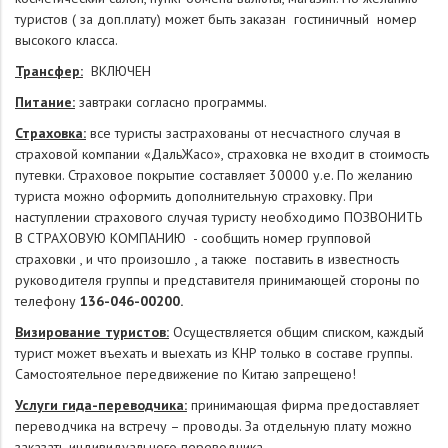
­ - Встреча-проводы -
туристов ( за доп.плату) может быть заказан гостиничный номер
русскоговорящий гид-
высокого класса.
переводчик
Трансфер:
ВКЛЮЧЕН
­ - Медицинская страховка
Питание:
завтраки согласно программы.
­ - Визирование (при группе
Страховка:
все туристы застрахованы от несчастного случая в
от 5 чел.)
страховой компании «ДальЖасо», страховка не входит в стоимость
путевки. Страховое покрытие составляет 30000 у.е. По желанию
туриста можно оформить дополнительную страховку. При
наступлении страхового случая туристу необходимо ПОЗВОНИТЬ
В СТРАХОВУЮ КОМПАНИЮ - сообщить номер групповой
страховки , и что произошло , а также поставить в известность
руководителя группы и представителя принимающей стороны по
телефону
136-046-00200.
Визирование туристов:
Осуществляется общим списком, каждый
турист может въехать и выехать из КНР только в составе группы.
Самостоятельное передвижение по Китаю запрещено!
Услуги гида-переводчика:
принимающая фирма предоставляет
переводчика на встречу – проводы. За отдельную плату можно
заказать индивидуального переводчика.