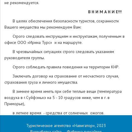
не рекомендуется.
В Н И М А Н И Е!!!
В целях обеспечения безопасности туристов, сохранности
Вашего имущества мы рекомендуем Вам:
­ Строго следовать инструкциям и инструктажам, полученным в
офисе ООО «Ирина Турс» и на маршруте.
­ В чрезвычайных ситуациях строго следовать указаниям
руководителя группы.
­ Строго соблюдать правила поведения на территории КНР.
­ Заключать договор на страхование от несчастного случая,
страхования груза и личного имущества.
­ В зимнее время иметь при себе теплые вещи (температура
воздуха в г.Суйфэньхэ на 5 - 10 градусов ниже, чем в г. в
Приморье),
в летнее время - средства от солнечных ожогов.
­ Не заносить в номер и не провозить китайскую пиротехнику,
Туристическое агентство «Навигатор», 2023
которая легковзрываема и небезопасна в применении, хранении,
Разработка сайта —
Фабрика турсайтов