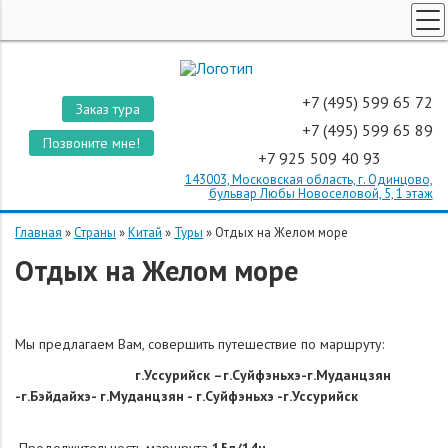
ТУРЫ ПО РОССИИ
КОРПОРАТИВНЫЕ ТУРЫ
+7 (495) 599 65 72
Заказ тура
ТУРЫ ДЛЯ ШКОЛЬНИКОВ
+7 (495) 599 65 89
Позвоните мне!
+7 925 509 40 93
ПОИСК ТУРОВ
143003, Московская область, г. Одинцово,
СТРАНЫ
бульвар Любы Новоселовой, 5, 1 этаж
О КОМПАНИИ
Главная
»
Страны
»
Китай
»
Туры
»
Отдых на Желом море
Отдых на Желом море
ОТЗЫВЫ
Мы предлагаем Вам,
совершить путешествие по маршруту:
г.Уссурийск –г.Суйфэньхэ-г.
Муданцзян
-г.Бэйдайхэ
- г.
Муданцзян
- г.Суйфэньхэ -г.Уссурийск