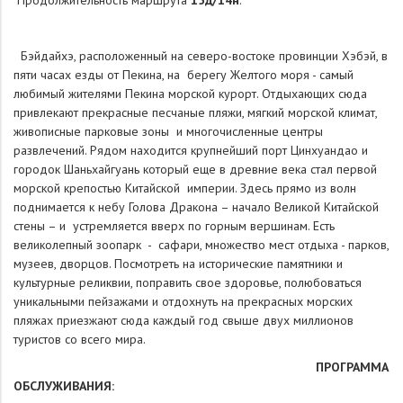
Продолжительность маршрута
15д/14н
.
Бэйдайхэ, расположенный на северо-востоке провинции Хэбэй, в
пяти часах езды от Пекина, на берегу Желтого моря - самый
любимый жителями Пекина морской курорт. Отдыхающих сюда
привлекают прекрасные песчаные пляжи, мягкий морской климат,
живописные парковые зоны и многочисленные центры
развлечений. Рядом находится крупнейший порт Цинхуандао и
городок Шаньхайгуань который еще в древние века стал первой
морской крепостью Китайской империи. Здесь прямо из волн
поднимается к небу Голова Дракона – начало Великой Китайской
стены – и устремляется вверх по горным вершинам. Есть
великолепный зоопарк - сафари, множество мест отдыха - парков,
музеев, дворцов. Посмотреть на исторические памятники и
культурные реликвии, поправить свое здоровье, полюбоваться
уникальными пейзажами и отдохнуть на прекрасных морских
пляжах приезжают сюда каждый год свыше двух миллионов
туристов со всего мира.
ПРОГРАММА
ОБСЛУЖИВАНИЯ: