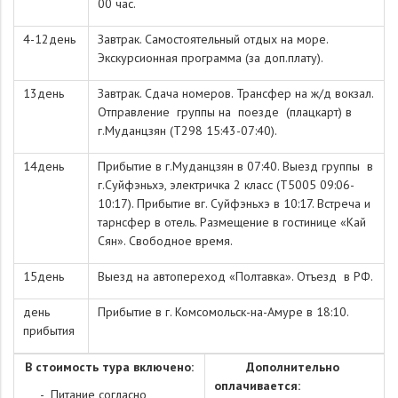
00 час.
4-12день
Завтрак. Самостоятельный отдых на море.
Экскурсионная программа (за доп.плату).
13день
Завтрак. Сдача номеров. Трансфер на ж/д вокзал.
Отправление группы на поезде (плацкарт) в
г.Муданцзян (T298 15:43-07:40).
14день
Прибытие в г.Муданцзян в 07:40. Выезд группы в
г.Суйфэньхэ, электричка 2 класс (T5005 09:06-
10:17). Прибытие вг. Суйфэньхэ в 10:17. Встреча и
тарнсфер в отель. Размещение в гостинице «Кай
Сян». Свободное время.
15день
Выезд на автопереход «Полтавка». Отъезд в РФ.
день
Прибытие в г. Комсомольск-на-Амуре в 18:10.
прибытия
В стоимость тура включено:
Дополнительно
оплачивается:
­ - Питание согласно