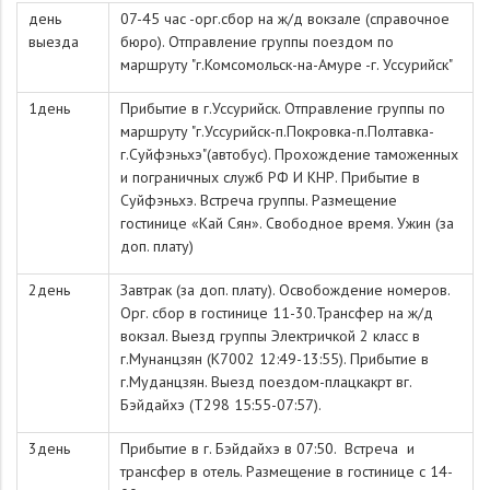
день
07-45 час -орг.сбор на ж/д вокзале (справочное
выезда
бюро). Отправление группы поездом по
маршруту "г.Комсомольск-на-Амуре -г. Уссурийск"
1день
Прибытие в г.Уссурийск. Отправление группы по
маршруту "г.Уссурийск-п.Покровка-п.Полтавка-
г.Суйфэньхэ"(автобус). Прохождение таможенных
и пограничных служб РФ И КНР. Прибытие в
Суйфэньхэ. Встреча группы. Размещение
гостинице «Кай Сян». Свободное время. Ужин (за
доп. плату)
2день
Завтрак (за доп. плату). Освобождение номеров.
Орг. сбор в гостинице 11-30.Трансфер на ж/д
вокзал. Выезд группы Электричкой 2 класс в
г.Мунанцзян (К7002 12:49-13:55). Прибытие в
г.Муданцзян. Выезд поездом-плацкакрт вг.
Бэйдайхэ (T298 15:55-07:57).
3день
Прибытие в г. Бэйдайхэ в 07:50. Встреча и
трансфер в отель. Размещение в гостинице с 14-