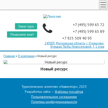
ТУРЫ ПО РОССИИ
КОРПОРАТИВНЫЕ ТУРЫ
+7 (495) 599 65 72
Заказ тура
ТУРЫ ДЛЯ ШКОЛЬНИКОВ
+7 (495) 599 65 89
Позвоните мне!
+7 925 509 40 93
ПОИСК ТУРОВ
143003, Московская область, г. Одинцово,
СТРАНЫ
бульвар Любы Новоселовой, 5, 1 этаж
О КОМПАНИИ
Главная
»
О компании
»
Новый ресурс
ОТЗЫВЫ
Новый ресурс
Туристическое агентство «Навигатор», 2023
Разработка сайта —
Фабрика турсайтов
Пользовательское соглашение
Политика конфиденциальности